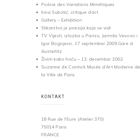
Poésie des Variations Mimétiques
Irina Subotić, critique d’art
Gallery – Exhibition
Slikarstvo je poezija koja se vidi
TV Vijesti, izlozba u Parizu, Jarmila Vesovic i
Igor Bogojevic, 17 septembar 2009,Gare d
Austerlitz
Živim kako hoću – 13. decembar 2002.
Suzanne de Coninck Musée d’Art Moderne d
la Ville de Paris
KONTAKT
18 Rue de l'Eure (Atelier 370)
75014 Paris
FRANCE