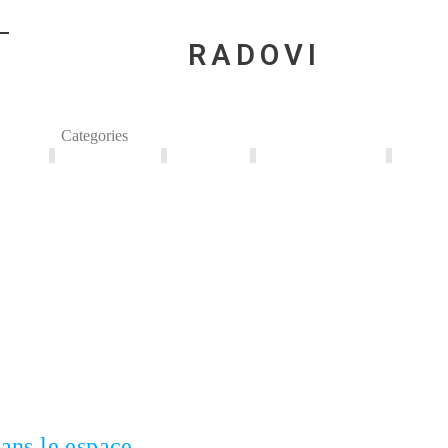
Ć
RADOVI
Categories
talacije
Miks Medija
Slikanje
Prostorni Dizajn
dans le espace