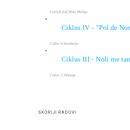
ANEMPTYTEXTLLINE
Ctrež
,
Kolaž
,
Miks Medija
Ciklus IV - "Pol de No
ANEMPTYTEXTLLINE
Ciklus 4
,
Instalacije
Ciklus III - Noli me ta
ANEMPTYTEXTLLINE
Ciklus 3
,
Slikanje
SKORIJI RADOVI