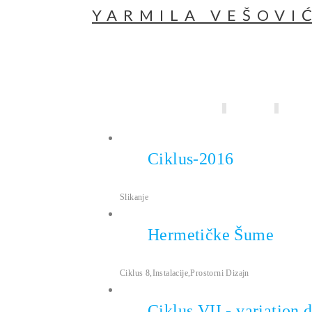
YARMILA VEŠOVI
All
Kolaž
Ctrež
Ins
Ciklus-2016
ANEMPTYTEXTLLINE
Slikanje
Hermetičke Šume
ANEMPTYTEXTLLINE
Ciklus 8
,
Instalacije
,
Prostorni Dizajn
Ciklus VII - variation 