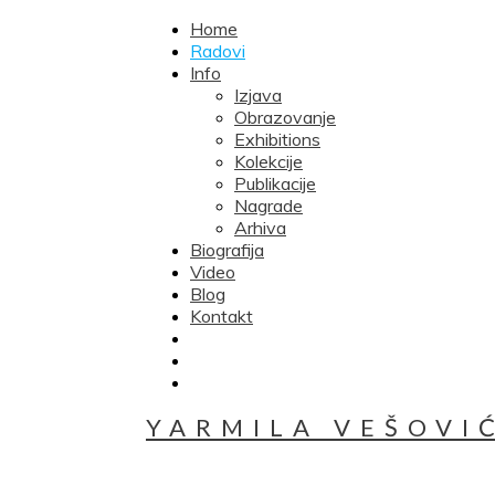
Home
Radovi
Info
Izjava
Obrazovanje
Exhibitions
Kolekcije
Publikacije
Nagrade
Arhiva
Biografija
Video
Blog
Kontakt
YARMILA VEŠOVI