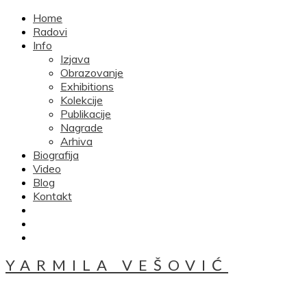
Home
Radovi
Info
Izjava
Obrazovanje
Exhibitions
Kolekcije
Publikacije
Nagrade
Arhiva
Biografija
Video
Blog
Kontakt
YARMILA VEŠOVIĆ