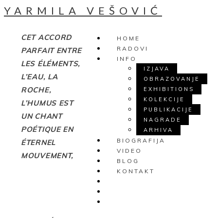
YARMILA VEŠOVIĆ
CET ACCORD
HOME
RADOVI
PARFAIT ENTRE
INFO
LES ÉLÉMENTS,
IZJAVA
L’EAU, LA
OBRAZOVANJE
ROCHE,
EXHIBITIONS
KOLEKCIJE
L’HUMUS EST
PUBLIKACIJE
UN CHANT
NAGRADE
POÉTIQUE EN
ARHIVA
BIOGRAFIJA
ÉTERNEL
VIDEO
MOUVEMENT,
BLOG
KONTAKT